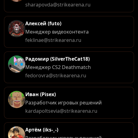
sharapovda@strikearena.ru
Алексей (futo)
Менеджер видеоконтента
feklinae@strikearena.ru
Радомир (SilverTheCat18)
Менеджер CS2 Deathmatch
fedorovra@strikearena.ru
Иван (Pisex)
Разработчик игровых решений
kardapoltsevia@strikearena.ru
Артём (iks-_-)