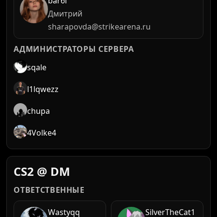
bar6i
Дмитрий
sharapovda@strikearena.ru
АДМИНИСТРАТОРЫ СЕРВЕРА
sqale
l1lqwezz
chupa
4Volke4
CS2 @ DM
ОТВЕТСТВЕННЫЕ
Wastyqq
SilverTheCat1