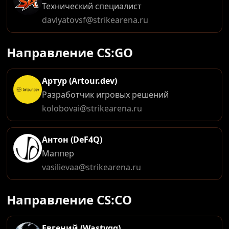
Технический специалист
davlyatovsf@strikearena.ru
Направление CS:GO
Артур (Artour.dev)
Разработчик игровых решений
kolobovai@strikearena.ru
Антон (DeF4Q)
Маппер
vasilievaa@strikearena.ru
Направление CS:CO
Евгений (Wastyqq)