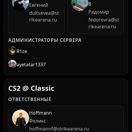
8
Евгений
Радомир
dultsevea@st
rikearena.ru
fedorovra@st
rikearena.ru
АДМИНИСТРАТОРЫ СЕРВЕРА
R1ze
ayetatar1337
CS2 @ Classic
ОТВЕТСТВЕННЫЕ
Hoffmann
Феликс
hoffmannf@strikearena.ru