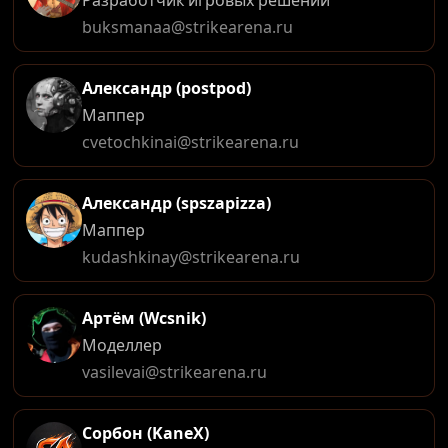
Разработчик игровых решений
buksmanaa@strikearena.ru
Александр (postpod)
Маппер
cvetochkinai@strikearena.ru
Александр (spszapizza)
Маппер
kudashkinay@strikearena.ru
Артём (Wcsnik)
Моделлер
vasilevai@strikearena.ru
Сорбон (KaneX)