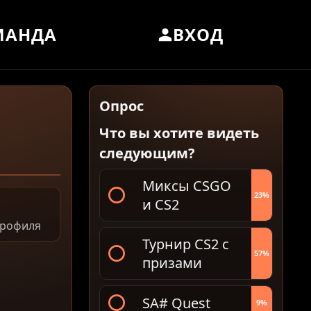
МАНДА
ВХОД
Опрос
Что вы хотите видеть
следующим?
Миксы CSGO
23%
и CS2
профиля
Турнир CS2 с
57%
призами
SA# Quest
9%