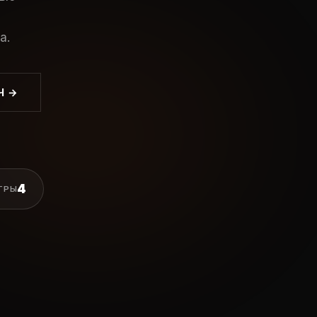
a.
Ч →
4
ГРЫ