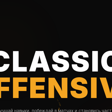
CLASSI
FFENSI
учшай навыки, побеждай в матчах и становись час