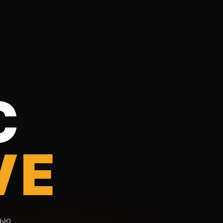
C
VE
тью